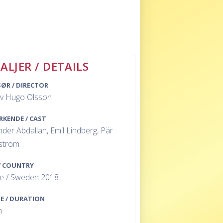
ALJER / DETAILS
SØR / DIRECTOR
v Hugo Olsson
RKENDE / CAST
der Abdallah, Emil Lindberg, Pär
ström
/ COUNTRY
ge / Sweden 2018
E / DURATION
n