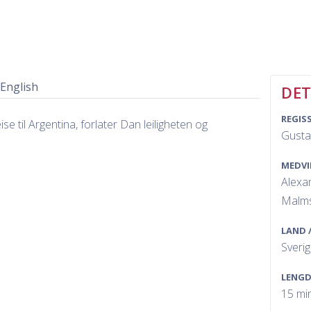
 English
DET
REGIS
se til Argentina, forlater Dan leiligheten og
Gusta
MEDVI
Alexan
Malm
LAND 
Sveri
LENGD
15 mi