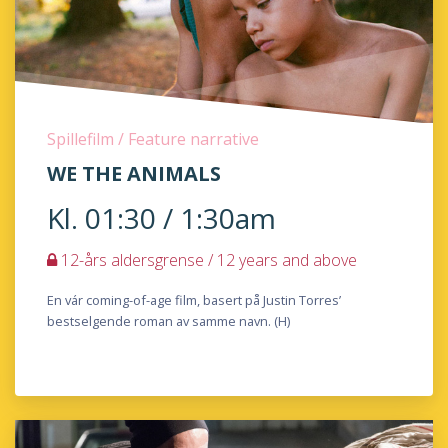
Spillefilm / Feature narrative
WE THE ANIMALS
Kl. 01:30 / 1:30am
12-års aldersgrense / 12 years and above
En vár coming-of-age film, basert på Justin Torres’
bestselgende roman av samme navn. (H)