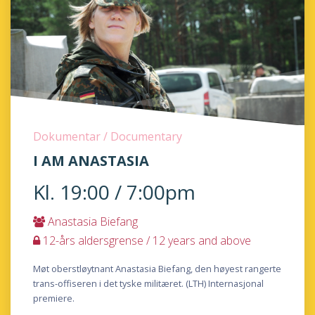
Dokumentar / Documentary
I AM ANASTASIA
Kl. 19:00 / 7:00pm
Anastasia Biefang
12-års aldersgrense / 12 years and above
Møt oberstløytnant Anastasia Biefang, den høyest rangerte
trans-offiseren i det tyske militæret. (LTH) Internasjonal
premiere.