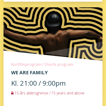
Kortfilmprogram / Shorts program
WE ARE FAMILY
Kl. 21:00 / 9:00pm
15-års aldersgrense / 15 years and above