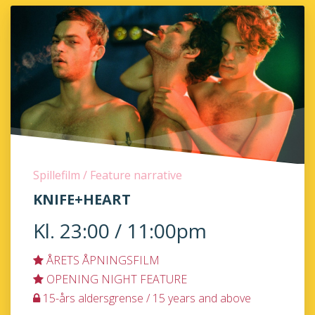
Spillefilm / Feature narrative
KNIFE+HEART
Kl. 23:00 / 11:00pm
ÅRETS ÅPNINGSFILM
OPENING NIGHT FEATURE
15-års aldersgrense / 15 years and above