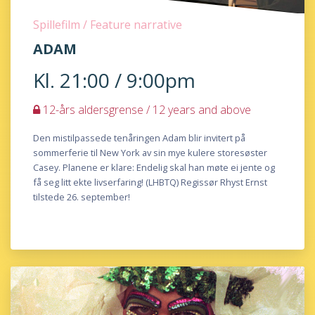
Spillefilm / Feature narrative
ADAM
Kl. 21:00 / 9:00pm
12-års aldersgrense / 12 years and above
Den mistilpassede tenåringen Adam blir invitert på
sommerferie til New York av sin mye kulere storesøster
Casey. Planene er klare: Endelig skal han møte ei jente og
få seg litt ekte livserfaring! (LHBTQ) Regissør Rhyst Ernst
tilstede 26. september!