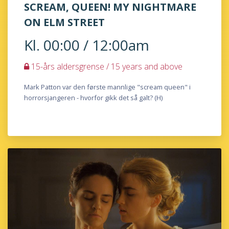
SCREAM, QUEEN! MY NIGHTMARE
ON ELM STREET
Kl. 00:00 / 12:00am
15-års aldersgrense / 15 years and above
Mark Patton var den første mannlige "scream queen" i
horrorsjangeren - hvorfor gikk det så galt? (H)