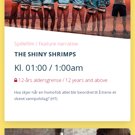
Spillefilm / Feature narrative
THE SHINY SHRIMPS
Kl. 01:00 / 1:00am
12-års aldersgrense / 12 years and above
Hva skjer når en homofob atlet blir beordret til å trene et
skeivt vannpololag? (HT)