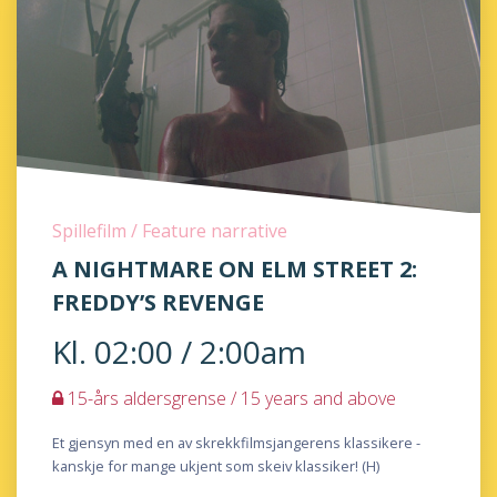
Spillefilm / Feature narrative
A NIGHTMARE ON ELM STREET 2:
FREDDY’S REVENGE
Kl. 02:00 / 2:00am
15-års aldersgrense / 15 years and above
Et gjensyn med en av skrekkfilmsjangerens klassikere -
kanskje for mange ukjent som skeiv klassiker! (H)