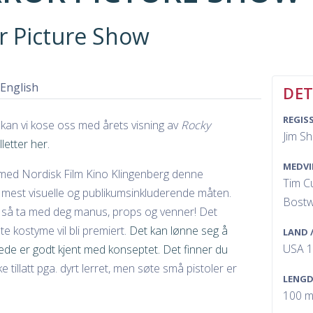
r Picture Show
 English
DET
REGIS
kan vi kose oss med årets visning av
Rocky
Jim S
lletter her.
MEDVI
 med Nordisk Film Kino Klingenberg denne
Tim C
r mest visuelle og publikumsinkluderende måten.
Bostw
ke, så ta med deg manus, props og venner! Det
te kostyme vil bli premiert.
Det kan lønne seg å
LAND 
USA 
ede er godt kjent med konseptet. Det finner du
 tillatt pga. dyrt lerret, men søte små pistoler er
LENGD
100 m