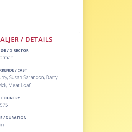
ALJER / DETAILS
SØR / DIRECTOR
harman
RKENDE / CAST
urry, Susan Sarandon, Barry
ick, Meat Loaf
/ COUNTRY
1975
E / DURATION
in