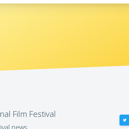
al Film Festival
tival news