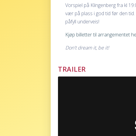
Vorspiel på Klingenberg fra kl 19:
vær på plass i god tid før den tid.
påfyll underveis!
Kjøp billetter til arrangementet he
Don't dream it, be it!
TRAILER