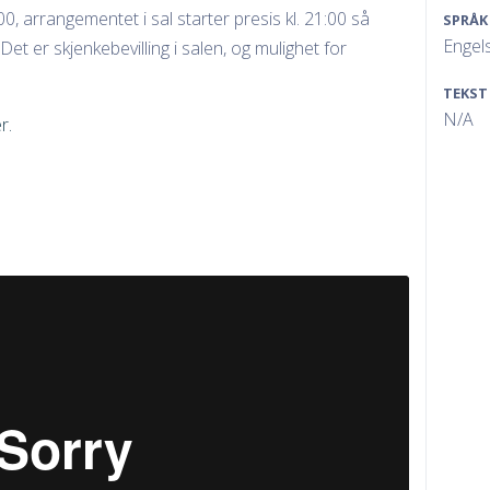
00, arrangementet i sal starter presis kl. 21:00 så
SPRÅK
Engels
 Det er skjenkebevilling i salen, og mulighet for
TEKST
N/A
r.