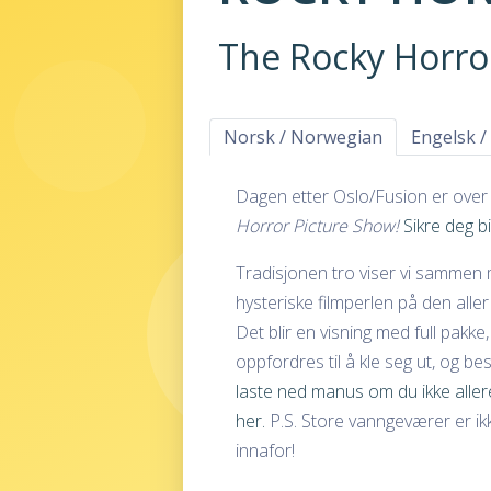
The Rocky Horro
Norsk / Norwegian
Engelsk /
Dagen etter Oslo/Fusion er over 
Horror Picture Show
!
Sikre deg bi
Tradisjonen tro viser vi sammen
hysteriske filmperlen på den alle
Det blir en visning med full pak
oppfordres til å kle seg ut, og bes
laste ned manus om du ikke aller
her.
P.S. Store vanngeværer er ikke
innafor!