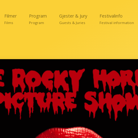
Filmer
Program
Gjester & Jury
Festivalinfo
Films
Program
Guests & Juries
Festival information